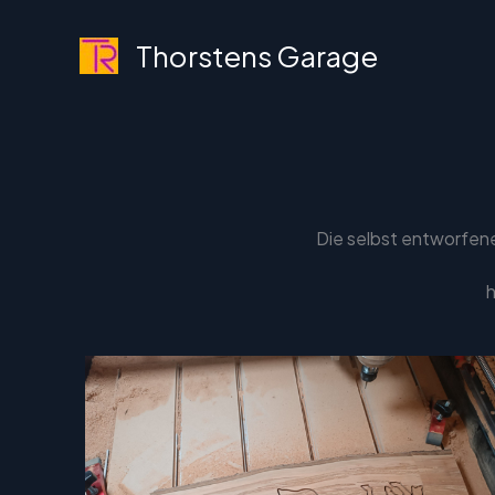
Zum
Inhalt
Thorstens Garage
springen
Die selbst entworfene
h