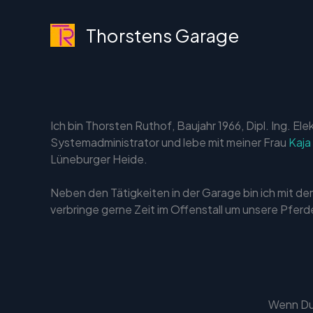
Zum
Inhalt
Thorstens Garage
springen
Ich bin Thorsten Ruthof, Baujahr 1966, Dipl. Ing. Ele
Systemadministrator und lebe mit meiner Frau
Kaja
Lüneburger Heide.
Neben den Tätigkeiten in der Garage bin ich mit 
verbringe gerne Zeit im Offenstall um unsere Pferd
Wenn Du 